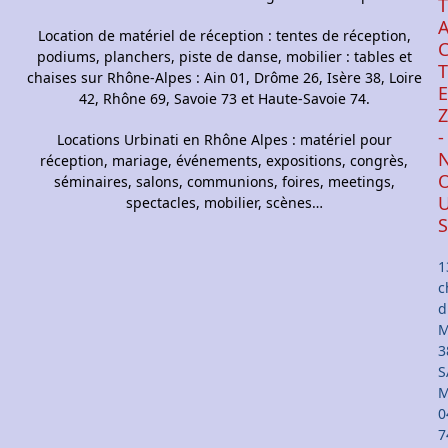
Location de matériel de réception : tentes de réception,
podiums, planchers, piste de danse, mobilier : tables et
chaises sur Rhône-Alpes : Ain 01, Drôme 26, Isère 38, Loire
42, Rhône 69, Savoie 73 et Haute-Savoie 74.
-
Locations Urbinati en Rhône Alpes : matériel pour
réception, mariage, événements, expositions, congrès,
séminaires, salons, communions, foires, meetings,
spectacles, mobilier, scènes…
1
c
d
M
3
S
M
0
7