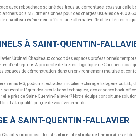
: perçage avec rebouchage soigné des trous au démontage,
spits
sur dalle b
s planchers bois M3, dimensionnés pour des charges usuelles de 400 à 6
s de
chapiteau événement
offrent une alternative flexible et économiqu
NELS À SAINT-QUENTIN-FALLAVI
allavier, Urbinati Chapiteaux conçoit des espaces professionnels tempor
êtes d’entreprise
. À proximité de la zone logistique de Chesnes, nos éq
es espaces de démonstration, dans un environnement maîtrisé et con
 vernis M3, podiums, estrades, mobilier, éclairage halogène ou LED, clo
ls
peuvent intégrer des circulations techniques, des espaces back-offic
nelle
près de Saint-Quentin-Fallavier? Notre équipe conçoit une solution
ublic et à la qualité perçue de vos événements.
E À SAINT-QUENTIN-FALLAVIER
ti Chapiteaux propose des
structures de stockage temporaires
et de