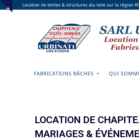
Skip
Location de tentes & structures alu toile sur la région 
to
content
FABRICATIONS BÂCHES
QUI SOMM
LOCATION DE CHAPITE
MARIAGES & ÉVÉNEME