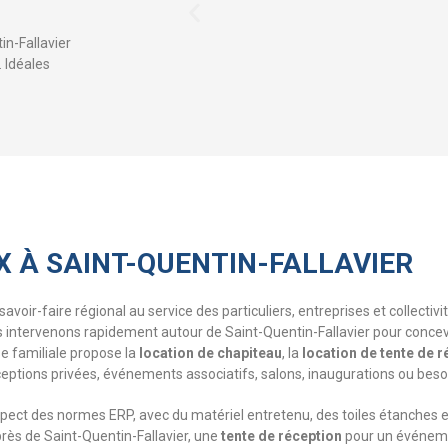
in-Fallavier
. Idéales
X À SAINT-QUENTIN-FALLAVIER
avoir-faire régional au service des particuliers, entreprises et collectiv
s intervenons rapidement autour de Saint-Quentin-Fallavier pour concev
se familiale propose la
location de chapiteau
, la
location de tente de r
ceptions privées, événements associatifs, salons, inaugurations ou bes
respect des normes ERP, avec du matériel entretenu, des toiles étanches 
rès de Saint-Quentin-Fallavier, une
tente de réception
pour un événeme