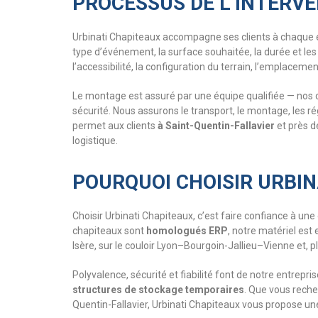
PROCESSUS DE L’INTERVE
Urbinati Chapiteaux accompagne ses clients à chaque ét
type d’événement, la surface souhaitée, la durée et les 
l’accessibilité, la configuration du terrain, l’emplacem
Le montage est assuré par une équipe qualifiée — nos c
sécurité. Nous assurons le transport, le montage, les r
permet aux clients
à Saint-Quentin-Fallavier
et près d
logistique.
POURQUOI CHOISIR URBIN
Choisir Urbinati Chapiteaux, c’est faire confiance à un
chapiteaux sont
homologués ERP
, notre matériel est
Isère, sur le couloir Lyon–Bourgoin-Jallieu–Vienne et,
Polyvalence, sécurité et fiabilité font de notre entrep
structures de stockage temporaires
. Que vous rech
Quentin-Fallavier, Urbinati Chapiteaux vous propose un