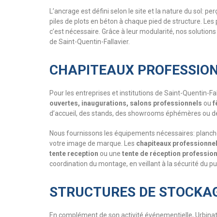
L’ancrage est défini selon le site et la nature du sol
piles de plots en béton à chaque pied de structure. Le
c’est nécessaire. Grâce à leur modularité, nos solution
de Saint-Quentin-Fallavier.
CHAPITEAUX PROFESSION
Pour les entreprises et institutions de Saint-Quentin-F
ouvertes, inaugurations, salons professionnels
ou
f
d’accueil, des stands, des showrooms éphémères ou d
Nous fournissons les équipements nécessaires: planchers
votre image de marque. Les
chapiteaux professionne
tente reception
ou une
tente de réception profession
coordination du montage, en veillant à la sécurité du p
STRUCTURES DE STOCKAG
En complément de son activité événementielle, Urbina