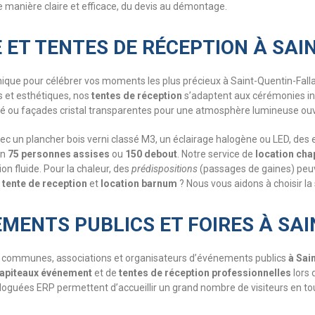
 manière claire et efficace, du devis au démontage.
ET TENTES DE RÉCEPTION À SAI
nique pour célébrer vos moments les plus précieux à Saint-Quentin-Fall
 et esthétiques, nos
tentes de réception
s’adaptent aux cérémonies in
imité ou façades cristal transparentes pour une atmosphère lumineuse ouv
ec un plancher bois verni classé M3, un éclairage halogène ou LED, des 
on
75 personnes assises
ou
150 debout
. Notre service de
location cha
on fluide. Pour la chaleur, des
prédispositions
(passages de gaines) peuv
e
tente de reception
et
location barnum
? Nous vous aidons à choisir la 
MENTS PUBLICS ET FOIRES À SAI
es communes, associations et organisateurs d’événements publics
à Sai
apiteaux événement
et de
tentes de réception professionnelles
lors 
guées ERP permettent d’accueillir un grand nombre de visiteurs en tout