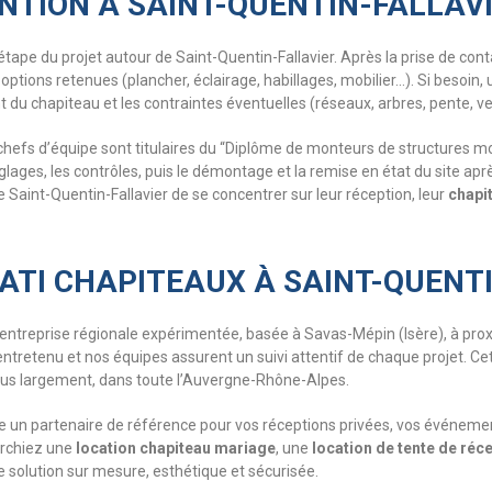
NTION À SAINT-QUENTIN-FALLAV
ape du projet autour de Saint-Quentin-Fallavier. Après la prise de cont
options retenues (plancher, éclairage, habillages, mobilier…). Si besoin,
ent du chapiteau et les contraintes éventuelles (réseaux, arbres, pente, 
hefs d’équipe sont titulaires du “Diplôme de monteurs de structures mo
églages, les contrôles, puis le démontage et la remise en état du site a
e Saint-Quentin-Fallavier de se concentrer sur leur réception, leur
chapi
ATI CHAPITEAUX À SAINT-QUENTI
e entreprise régionale expérimentée, basée à Savas-Mépin (Isère), à pro
 entretenu et nos équipes assurent un suivi attentif de chaque projet. Ce
 plus largement, dans toute l’Auvergne-Rhône-Alpes.
rise un partenaire de référence pour vos réceptions privées, vos événeme
erchiez une
location chapiteau mariage
, une
location de tente de réc
e solution sur mesure, esthétique et sécurisée.