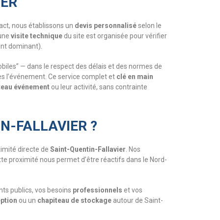
IER
act, nous établissons un
devis personnalisé
selon le
 une
visite technique
du site est organisée pour vérifier
vent dominant).
biles” — dans le respect des délais et des normes de
près l’événement. Ce service complet et
clé en main
teau événement
ou leur activité, sans contrainte
N-FALLAVIER ?
ximité directe de
Saint-Quentin-Fallavier
. Nos
tte proximité nous permet d’être réactifs dans le Nord-
nts publics, vos besoins
professionnels
et vos
eption
ou un
chapiteau de stockage
autour de Saint-