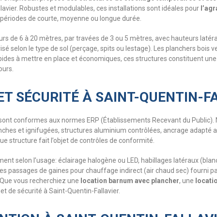
llavier. Robustes et modulables, ces installations sont idéales pour
l’ag
 périodes de courte, moyenne ou longue durée.
urs de 6 à 20 mètres, par travées de 3 ou 5 mètres, avec hauteurs latéral
sé selon le type de sol (perçage, spits ou lestage). Les planchers bois
pides à mettre en place et économiques, ces structures constituent une
ours.
T SÉCURITÉ À SAINT-QUENTIN-F
sont conformes aux normes ERP (Établissements Recevant du Public). No
étanches et ignifugées, structures aluminium contrôlées, ancrage adapté a
e structure fait l’objet de contrôles de conformité.
ement selon l’usage: éclairage halogène ou LED, habillages latéraux (bl
s passages de gaines pour chauffage indirect (air chaud sec) fourni par
 Que vous recherchiez une
location barnum avec plancher
, une
locati
et de sécurité à Saint-Quentin-Fallavier.