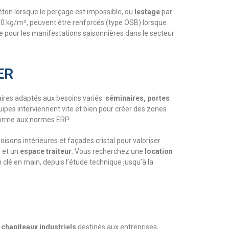
éton lorsque le perçage est impossible, ou
lestage
par
00 kg/m², peuvent être renforcés (type OSB) lorsque
e pour les manifestations saisonnières dans le secteur
ER
aires adaptés aux besoins variés:
séminaires, portes
uipes interviennent vite et bien pour créer des zones
forme aux normes ERP.
isons intérieures et façades cristal pour valoriser
e et un
espace traiteur
. Vous recherchez une
location
 clé en main, depuis l’étude technique jusqu’à la
s
chapiteaux industriels
destinés aux entreprises,