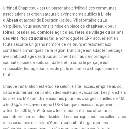
Urbinati Chapiteaux est un partenaire privilégié des communes,
associations et organisateurs d’événements publics
à L’Isle-
d’Abeau
et autour de Bourgoin-Jallieu, Villefontaine ou La
Verpillière. Nous assurons la mise en place de
chapiteaux pour
foires, braderies, comices agricoles, fêtes de village ou salons
des vins
. Nos
structures toile
homologuées ERP accueillent en
toute sécurité un grand nombre de visiteurs et résistent aux
conditions climatiques de la région. L’ancrage est adapté : perçage
avec rebouchage des trous au ciment noir au démontage si
souhaité, pose de spits sur dalle béton ou, si le perçage est
impossible, lestage par piles de plots en béton à chaque pied de
tente.
Chaque installation est étudiée selon le site : accès, emprise au sol,
nature du terrain, circulation des visiteurs, évacuation. Les planchers
bois vernis M3 sont dimensionnés pour des charges usuelles de 400
à 600 kg/m² et, avec renfort OSB lorsque nécessaire, peuvent
atteindre 600 kg/m². Grâce à leur modularité, nos structures
constituent une solution flexible et économique pour les collectivités
et associations de L’Isle-d’Abeau souhaitant organiser des
événements saisonniers ou récurrents en toute conformité.