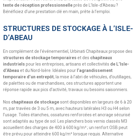
tente de réception professionnelle
près de L’Isle-d’Abeau ?
Bénéficiez d’une prestation clé en main, prête à l’emploi.
STRUCTURES DE STOCKAGE À L’ISLE-
D’ABEAU
En complément de l’événementiel, Urbinati Chapiteaux propose des
structures de stockage temporaires
et des
chapiteaux
industriels
pour les entreprises, artisans et collectivités
de L’Isle-
d’Abeau
et du Nord-Isère. Idéales pour
l’agrandissement
temporaire d’un entrepôt
, la mise à l’abri de véhicules, d’outillages,
de palettes ou de marchandises, ces structures apportent une
réponse rapide aux pics d’activité, travaux ou besoins saisonniers.
Nos
chapiteaux de stockage
sont disponibles en largeurs de 6 à 20
m, par travées de 3 ou 5 m, avec hauteurs latérales H3 ou H4 selon
l’usage. Toiles étanches, ossatures renforcées et ancrage sécurisé
sont adaptés au type de sol. Les planchers bois vernis classés M3
accueillent des charges de 400 à 600 kg/m² ; un renfort OSB peut
être prévu pour atteindre 600 kg/m² lorsque requis. Alternative