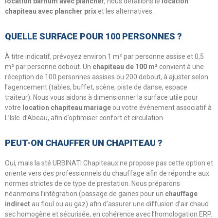
location barnum avec plancher
, nous détaillons le
location
chapiteau avec plancher prix
et les alternatives.
QUELLE SURFACE POUR 100 PERSONNES ?
À titre indicatif, prévoyez environ 1 m² par personne assise et 0,5
m² par personne debout. Un
chapiteau de 100 m²
convient à une
réception de 100 personnes assises ou 200 debout, à ajuster selon
l’agencement (tables, buffet, scène, piste de danse, espace
traiteur). Nous vous aidons à dimensionner la surface utile pour
votre
location chapiteau mariage
ou votre événement associatif à
L’Isle-d’Abeau, afin d’optimiser confort et circulation.
PEUT-ON CHAUFFER UN CHAPITEAU ?
Oui, mais la sté URBINATI Chapiteaux ne propose pas cette option et
oriente vers des professionnels du chauffage afin de répondre aux
normes strictes de ce type de prestation. Nous préparons
néanmoins l’intégration (passage de gaines pour un
chauffage
indirect
au fioul ou au gaz) afin d’assurer une diffusion d’air chaud
sec homogène et sécurisée, en cohérence avec l’homologation ERP.