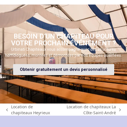
BESOIN D’UN CHAPITEAU POUR
VOTRE PROCHAIN ÉVÉNEMENT ?
Urbinati Chapiteaux vous accompagne avec des structures
homologuées, montées et démontées par nos équipes qualifiées.
Obtenir gratuitement un devis personnalisé
Location de
Location de chapiteaux La
chapiteaux Heyrieux
Côte-Saint-André