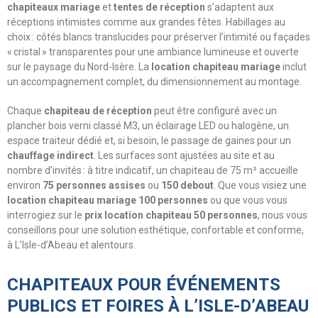
chapiteaux mariage
et
tentes de réception
s’adaptent aux
réceptions intimistes comme aux grandes fêtes. Habillages au
choix : côtés blancs translucides pour préserver l’intimité ou façades
« cristal » transparentes pour une ambiance lumineuse et ouverte
sur le paysage du Nord-Isère. La
location chapiteau mariage
inclut
un accompagnement complet, du dimensionnement au montage.
Chaque
chapiteau de réception
peut être configuré avec un
plancher bois verni classé M3, un éclairage LED ou halogène, un
espace traiteur dédié et, si besoin, le passage de gaines pour un
chauffage indirect
. Les surfaces sont ajustées au site et au
nombre d’invités : à titre indicatif, un chapiteau de 75 m² accueille
environ
75 personnes assises
ou
150 debout
. Que vous visiez une
location chapiteau mariage 100 personnes
ou que vous vous
interrogiez sur le
prix location chapiteau 50 personnes
, nous vous
conseillons pour une solution esthétique, confortable et conforme,
à L’Isle-d’Abeau et alentours.
CHAPITEAUX POUR ÉVÉNEMENTS
PUBLICS ET FOIRES À L’ISLE-D’ABEAU