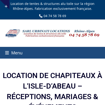
Skip
Location de tentes & structures alu toile sur la région
to
Rhône-Alpes. Fabrication exclusivement française.
content
04 74 58 78 69
Menu
LOCATION DE CHAPITEAUX À
L’ISLE-D’ABEAU –
RÉCEPTIONS, MARIAGES &